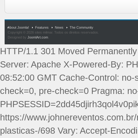
About Joomla!
Features
News
The Community
Copyright © 2026 sites milmar. Todos os direitos reservados.
Designed by
JoomlArt.com
.
HTTP/1.1 301 Moved Permanently 
Server: Apache X-Powered-By: PHP
08:52:00 GMT Cache-Control: no-st
check=0, pre-check=0 Pragma: no
PHPSESSID=2dd45djirh3qol4v0pikm
https://www.johnereventos.com.br
plasticas-/698 Vary: Accept-Encod